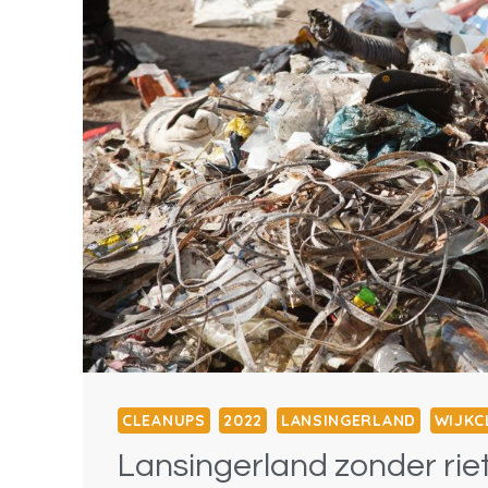
CLEANUPS
2022
LANSINGERLAND
WIJKC
Lansingerland zonder rie