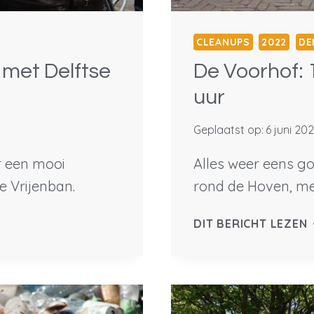
CLEANUPS
2022
DE
 met Delftse
De Voorhof: 1
uur
Geplaatst op:
6 juni 20
r een mooi
Alles weer eens 
e Vrijenban.
rond de Hoven, me
DIT BERICHT LEZEN
1
K
I