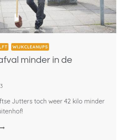
LFT
WIJKCLEANUPS
afval minder in de
23
tse Jutters toch weer 42 kilo minder
uitenhof!
2
ILO