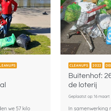
LEANUPS
CLEANUPS
2022
DE
Buitenhof: 26
al
de loterij
Geplaatst op:
16 maart
en we 57 kilo
In samenwerking m