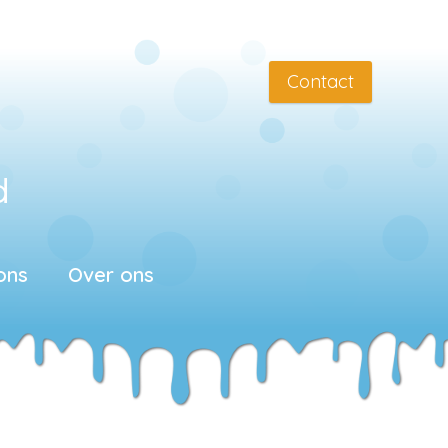
Contact
d
ons
Over ons