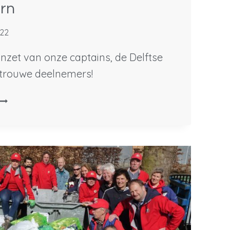
orn
022
 inzet van onze captains, de Delftse
 trouwe deelnemers!
67
ILO
ZWERFAFVAL
MINDER
N
VOORDIJKSHOORN