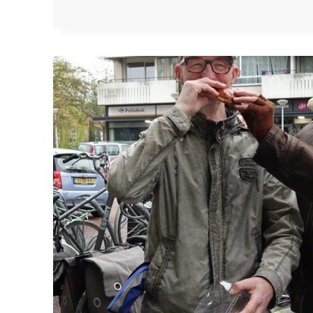
40
KILO
ZWERFAFVAL
BIJ
BIJNA
40
°C