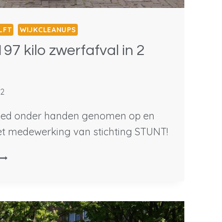
LFT
WIJKCLEANUPS
97 kilo zwerfafval in 2
22
goed onder handen genomen op en
t medewerking van stichting STUNT!
DE
VOORHOF:
97
ILO
ZWERFAFVAL
N