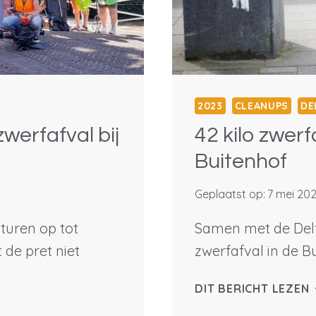
2023
CLEANUPS
DE
werfafval bij
42 kilo zwerf
Buitenhof
Geplaatst op:
7 mei 20
turen op tot
Samen met de Delf
de pret niet
zwerfafval in de B
4
DIT BERICHT LEZEN
K