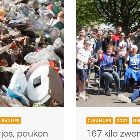
2
LEANUPS
CLEANUPS
2022
DE
tjes, peuken
167 kilo zwer