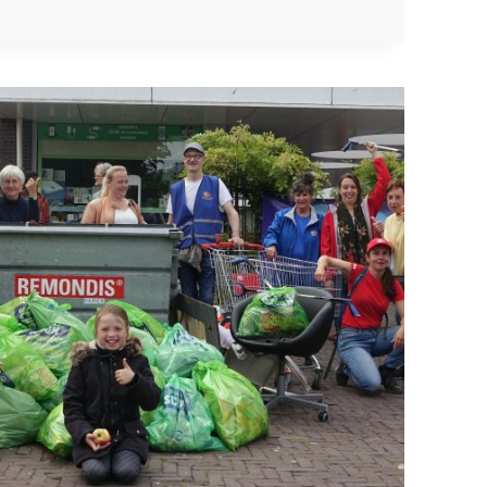
ZWERFAFVAL
MINDER
N
DE
BUITENHOF