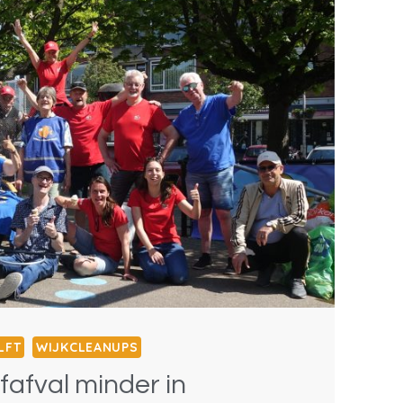
UUR
LFT
WIJKCLEANUPS
fafval minder in