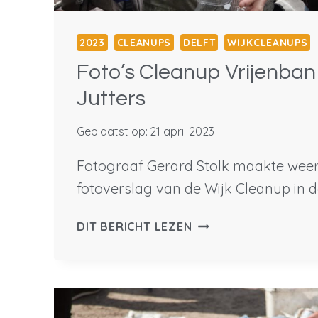
2023
CLEANUPS
DELFT
WIJKCLEANUPS
Foto’s Cleanup Vrijenban
Jutters
Geplaatst op:
21 april 2023
Fotograaf Gerard Stolk maakte wee
fotoverslag van de Wijk Cleanup in d
FOTO’S
DIT BERICHT LEZEN
CLEANUP
VRIJENBAN
MET
DELFTSE
JUTTERS