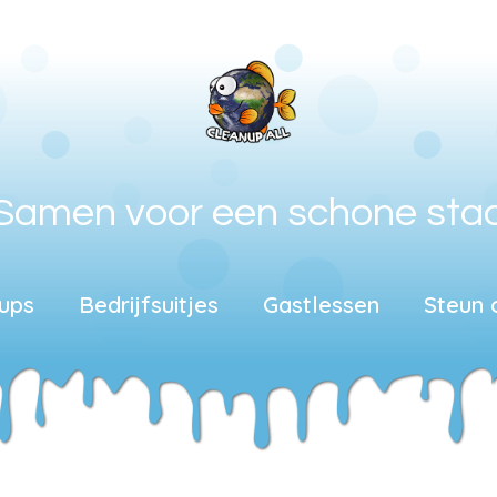
Samen voor een schone sta
ups
Bedrijfsuitjes
Gastlessen
Steun 