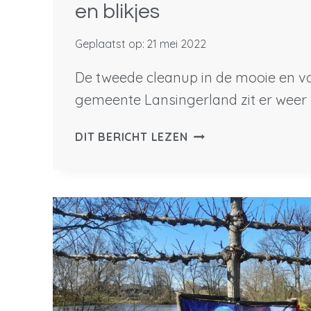
en blikjes
Geplaatst op:
21 mei 2022
De tweede cleanup in de mooie en v
gemeente Lansingerland zit er weer 
LANSINGERLAND
DIT BERICHT LEZEN
ZONDER
RIETJES,
PEUKEN
EN
BLIKJES