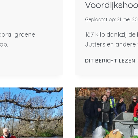
Voordijksho
Geplaatst op:
21 mei 2
ooral groene
167 kilo dankzij de
op.
Jutters en andere
1
DIT BERICHT LEZEN
K
I