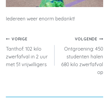
Iedereen weer enorm bedankt!
Berichtnavigatie
VORIGE
VOLGENDE
Tanthof: 102 kilo
Ontgroening: 450
zwerfafval in 2 uur
studenten halen
met 51 vrijwilligers
680 kilo zwerfafval
op