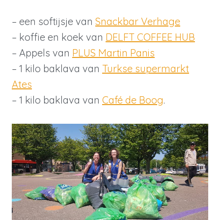
– een softijsje van
Snackbar Verhage
– koffie en koek van
DELFT COFFEE HUB
– Appels van
PLUS Martin Panis
– 1 kilo baklava van
Turkse supermarkt
Ates
– 1 kilo baklava van
Café de Boog
.