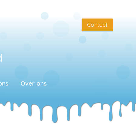
Contact
d
ons
Over ons