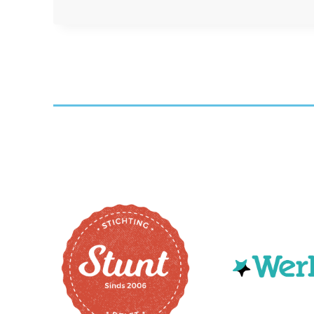
CANAL
CLEANUP
DELFT!