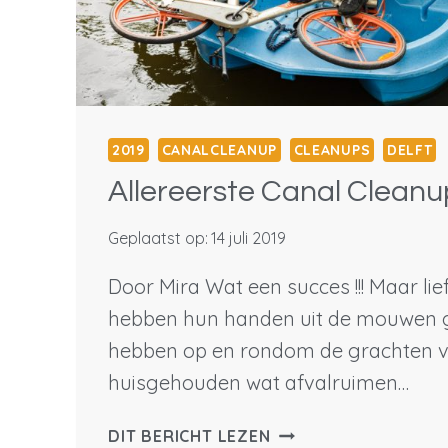
2019
CANALCLEANUP
CLEANUPS
DELFT
Allereerste Canal Cleanup
Geplaatst op:
14 juli 2019
Door Mira Wat een succes !!! Maar li
hebben hun handen uit de mouwen 
hebben op en rondom de grachten va
huisgehouden wat afvalruimen…
ALLEREERSTE
DIT BERICHT LEZEN