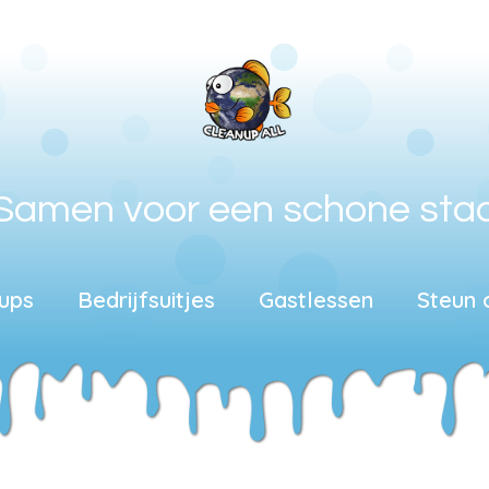
Samen voor een schone sta
ups
Bedrijfsuitjes
Gastlessen
Steun 