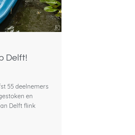
 Delft!
efst 55 deelnemers
gestoken en
n Delft flink