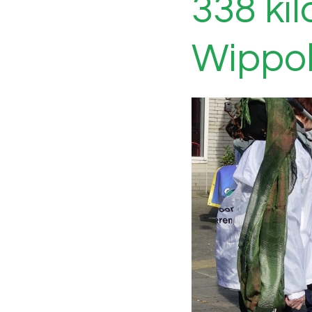
338 kil
Wippo