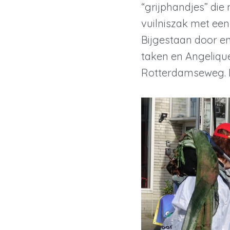
“grijphandjes” die 
vuilniszak met ee
Bijgestaan door e
taken en Angeliqu
Rotterdamseweg. Di