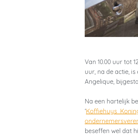
Van 10.00 uur tot 1
uur, na de actie, 
Angelique, bijges
Na een hartelijk b
‘
Koffiehuys Konin
ondernemersveren
beseffen wel dat hi