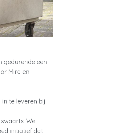
n gedurende een
oor Mira en
n te leveren bij
iswaarts. We
d initiatief dat