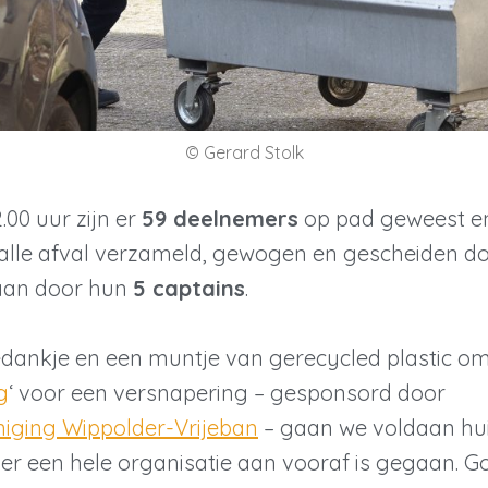
© Gerard Stolk
2.00 uur zijn er
59 deelnemers
op pad geweest e
is alle afval verzameld, gewogen en gescheiden d
taan door hun
5 captains
.
edankje en een muntje van gerecycled plastic om i
g
‘ voor een versnapering – gesponsord door
iging Wippolder-Vrijeban
– gaan we voldaan hu
er een hele organisatie aan vooraf is gegaan. Goe