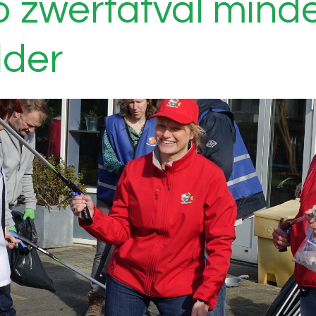
o zwerfafval minde
lder