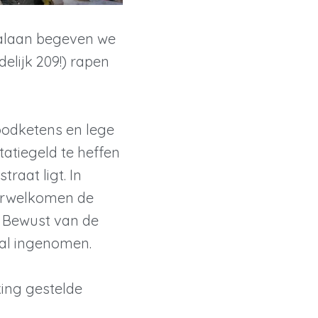
nalaan begeven we
delijk 209!) rapen
oodketens en lege
tatiegeld te heffen
raat ligt. In
verwelkomen de
 Bewust van de
al ingenomen.
king gestelde