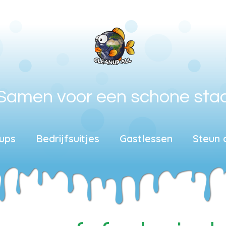
Samen voor een schone sta
ups
Bedrijfsuitjes
Gastlessen
Steun 